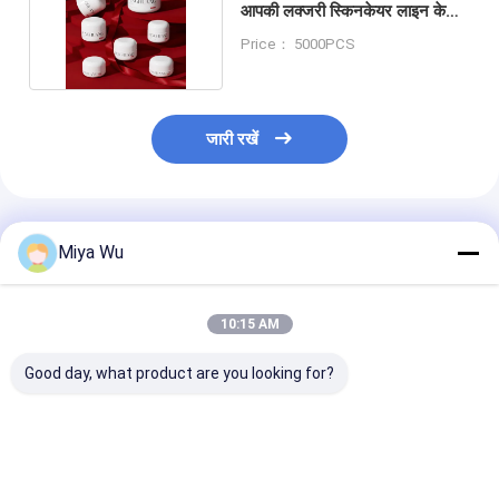
आपकी लक्जरी स्किनकेयर लाइन के
लिए बिल्कुल सही
Price： 5000PCS
जारी रखें
अनुशंसित उत्पाद
Miya Wu
10:15 AM
Good day, what product are you looking for?
गोल चेहरे के लिए कस्टम
कस्टम क्रीम ग्लास जार लिप
Glass Cream J
क्रीम ग्लास जार क्रीम आंख
बाम के लिए सफेद/पारदर्शी/
Face Cream St
क्रीम होंठ बाम और पारदर्शी
कस्टम में अनुकूलित लोगो और
and Functiona