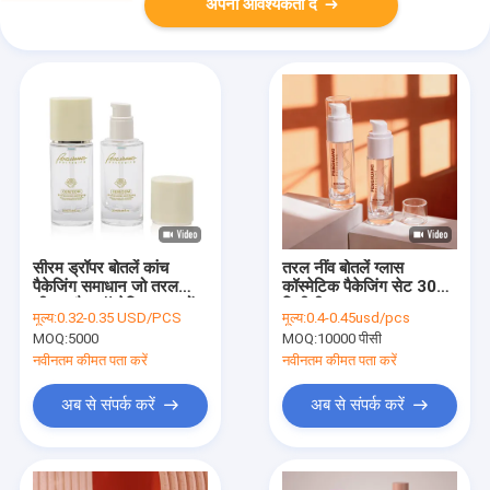
अपनी आवश्यकता दें
सीरम ड्रॉपर बोतलें कांच
तरल नींव बोतलें ग्लास
पैकेजिंग समाधान जो तरल
कॉस्मेटिक पैकेजिंग सेट 30
सीरम और कॉस्मेटिक उत्पादों
मिलीलीटर क्षमता अनुकूलन
मूल्य:
0.32-0.35 USD/PCS
मूल्य:
0.4-0.45usd/pcs
को कुशलतापूर्वक संरक्षित और
मुद्रण और टिकाऊ लीक सबूत
MOQ:
5000
MOQ:
10000 पीसी
वितरित करने के लिए डिज़ाइन
डिजाइन के साथ
किए गए हैं
नवीनतम कीमत पता करें
नवीनतम कीमत पता करें
अब से संपर्क करें
अब से संपर्क करें