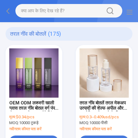
तरल नींव की बोतलें
(175)
OEM ODM लक्जरी खाली
तरल नींव बोतलें तरल मेकअप
ग्लास तरल नींव बोतल वर्ग पंप
उत्पादों की शेल्फ अपील और
बोतल त्वचा देखभाल पैकेजिंग
उपयोगिता को बढ़ाने के लिए
मूल्य:
$0.34/pcs
मूल्य:
0.3--0.409usd/pcs
के लिए
डिज़ाइन की गई ग्लास
MOQ:
10000 टुकड़े
MOQ:
10000 पीसी
कॉस्मेटिक पैकेजिंग
नवीनतम कीमत पता करें
नवीनतम कीमत पता करें