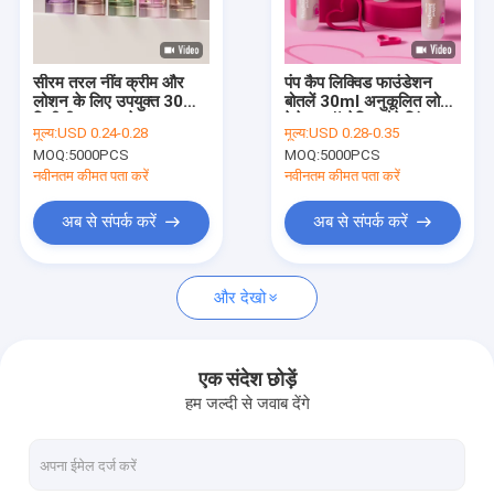
कारखाने का दौरा
गुणवत्ता नियंत्रण
सीरम तरल नींव क्रीम और
पंप कैप लिक्विड फाउंडेशन
लोशन के लिए उपयुक्त 30
बोतलें 30ml अनुकूलित लोगो
हमसे संपर्क करें
मिलीलीटर त्वचा देखभाल
पेशेवर कॉस्मेटिक पैकेजिंग
मूल्य:
USD 0.24-0.28
मूल्य:
USD 0.28-0.35
पैकेजिंग जिसमें टिकाऊ
लिक्विड मेकअप उत्पादों के लिए
MOQ:
5000PCS
MOQ:
5000PCS
कॉस्मेटिक कंटेनर डिजाइन है
समाचार
नवीनतम कीमत पता करें
नवीनतम कीमत पता करें
उद्धरण मांगें
अब से संपर्क करें
अब से संपर्क करें
और देखो
प्लास्टिक पैकेजिंग की बोतलें
प्लास्टिक पैकेजिंग जार
एक संदेश छोड़ें
हम जल्दी से जवाब देंगे
प्लास्टिक फोम की बोतल
प्लास्टिक लोशन की बोतल