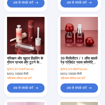
अब से संपर्क करें
अब से संपर्क करें
परिवहन और खुदरा हैंडलिंग के
30 मिलीलीटर / 1 औंस खाली
दौरान प्रभाव और टूटने के
रेड ग्रेडिएंट ग्लास कॉस्मेटिक
लिए उत्कृष्ट प्रतिरोध प्रदान
सीरम बोतल गोल बॉल कैप के
मूल्य:
0.37-0.8/Pieces
मूल्य:
0.3-0.48/Pieces
करने वाली तरल नींव की बोतलें
साथ, कस्टम रंग OEM ODM
MOQ:
10000 पीसी
MOQ:
10000 पीसी
स्किनकेयर लोशन आवश्यक
तेल के लिए पैकेजिंग
नवीनतम कीमत पता करें
नवीनतम कीमत पता करें
अब से संपर्क करें
अब से संपर्क करें