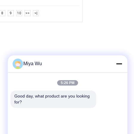
8
9
10
>>
>|
Miya Wu
5:26 PM
Good day, what product are you looking 
for?