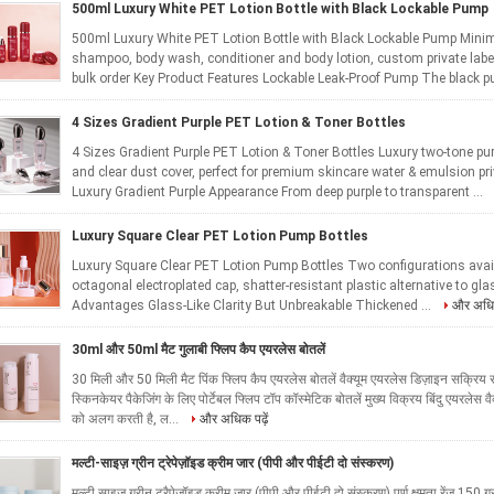
500ml Luxury White PET Lotion Bottle with Black Lockable Pump
500ml Luxury White PET Lotion Bottle with Black Lockable Pump Minimal
shampoo, body wash, conditioner and body lotion, custom private label
bulk order Key Product Features Lockable Leak-Proof Pump The black p
4 Sizes Gradient Purple PET Lotion & Toner Bottles
4 Sizes Gradient Purple PET Lotion & Toner Bottles Luxury two-tone purp
and clear dust cover, perfect for premium skincare water & emulsion p
Luxury Gradient Purple Appearance From deep purple to transparent ...
Luxury Square Clear PET Lotion Pump Bottles
Luxury Square Clear PET Lotion Pump Bottles Two configurations avai
octagonal electroplated cap, shatter-resistant plastic alternative to g
Advantages Glass-Like Clarity But Unbreakable Thickened ...
और अधिक
30ml और 50ml मैट गुलाबी फ्लिप कैप एयरलेस बोतलें
30 मिली और 50 मिली मैट पिंक फ्लिप कैप एयरलेस बोतलें वैक्यूम एयरलेस डिज़ाइन सक्रिय 
स्किनकेयर पैकेजिंग के लिए पोर्टेबल फ्लिप टॉप कॉस्मेटिक बोतलें मुख्य विक्रय बिंदु एयरलेस
को अलग करती है, ल...
और अधिक पढ़ें
मल्टी-साइज़ ग्रीन ट्रेपेज़ॉइड क्रीम जार (पीपी और पीईटी दो संस्करण)
मल्टी साइज ग्रीन ट्रैपेज़ॉइड क्रीम जार (पीपी और पीईटी दो संस्करण) पूर्ण क्षमता रेंज 150 