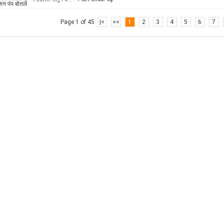
Page 1 of 45
|<
<<
1
2
3
4
5
6
7