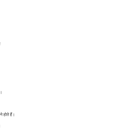
ग
ै।
े होते हैं।
।