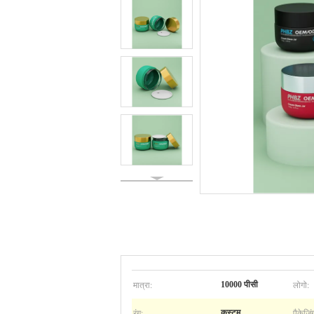
मात्रा:
लोगो:
10000 पीसी
रंग:
पैकेजिं
कस्टम