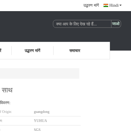
उद्धरण मांगें
Hindi
ं
उद्धरण मांगें
समाचार
े साथ
 विवरण:
f Origin:
guangdong
ाम:
YUHUA
:
SGS