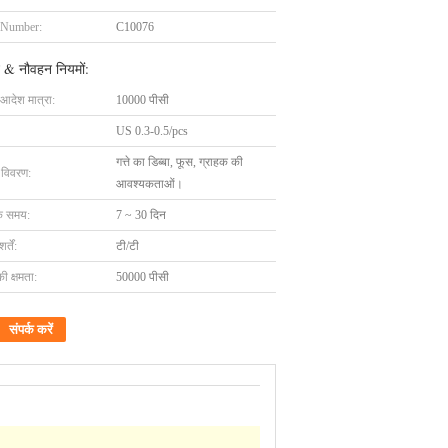
 Number:
C10076
 & नौवहन नियमों:
 आदेश मात्रा:
10000 पीसी
US 0.3-0.5/pcs
गत्ते का डिब्बा, फूस, ग्राहक की
ग विवरण:
आवश्यकताओं।
के समय:
7 ~ 30 दिन
्तें:
टी/टी
की क्षमता:
50000 पीसी
संपर्क करें