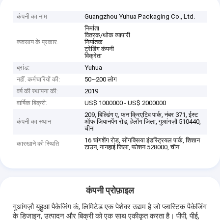
कंपनी का नाम
Guangzhou Yuhua Packaging Co., Ltd.
निर्माता
वितरक/थोक व्यापारी
व्यवसाय के प्रकार:
निर्यातक
ट्रेडिंग कंपनी
विक्रेता
ब्रांड:
Yuhua
नहीं. कर्मचारियों की:
50~200 लोग
वर्ष की स्थापना की:
2019
वार्षिक बिक्री:
US$ 1000000 - US$ 2000000
209, बिल्डिंग ए, फन क्रिएटिव पार्क, नंबर 371, ईस्ट
कंपनी का स्थान
ऑफ जियानपेंग रोड, हेलोंग जिला, गुआंगज़ौ 510440,
चीन
16 चांगशेंग रोड, सोंगक्सिया इंडस्ट्रियल पार्क, शिशान
कारखाने की स्थिति
टाउन, नानहाई जिला, फोशन 528000, चीन
कंपनी प्रोफ़ाइल
गुआंगज़ौ युहुआ पैकेजिंग कं, लिमिटेड एक पेशेवर उद्यम है जो प्लास्टिक पैकेजिंग
के डिजाइन, उत्पादन और बिक्री को एक साथ एकीकृत करता है। पीपी, पीई,