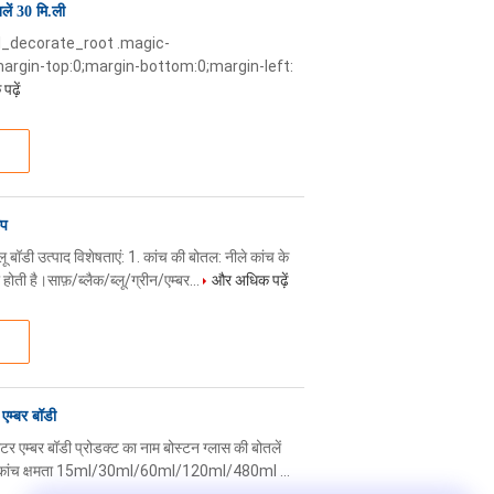
लें 30 मि.ली
etail_decorate_root .magic-
argin-top:0;margin-bottom:0;margin-left:
ढ़ें
ैप
ॉडी उत्पाद विशेषताएं: 1. कांच की बोतल: नीले कांच के
होती है।साफ़/ब्लैक/ब्लू/ग्रीन/एम्बर...
और अधिक पढ़ें
एम्बर बॉडी
र एम्बर बॉडी प्रोडक्ट का नाम बोस्टन ग्लास की बोतलें
ग्री कांच क्षमता 15ml/30ml/60ml/120ml/480ml ...