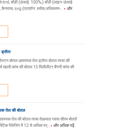
: 0;} html, बॉडी {ऊंचाई: 100%;} बॉडी {लाइन-ऊंचाई:
ो, कैनवास, svg {प्रदर्शन: ब्लॉक;अधिकतम-...
और
 ड्रॉपर
ोस्टन बोतल आवश्यक तेल ड्रॉपर बोतल त्वचा की
गर्म खाली कांच की बोतल 15 मिलीलीटर बैंगनी कांच की
श्यक तेल की बोतल
 आवश्यक तेल की बोतल त्वचा देखभाल ग्लास सीरम बोतलें
्मेटिक पैकेजिंग में 12 से अधिक वर्...
और अधिक पढ़ें