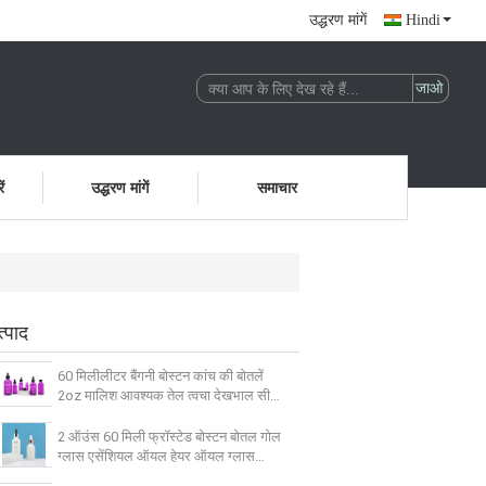
उद्धरण मांगें
Hindi
ं
उद्धरण मांगें
समाचार
त्पाद
60 मिलीलीटर बैंगनी बोस्टन कांच की बोतलें
2oz मालिश आवश्यक तेल त्वचा देखभाल सीरम
ड्रॉपर बोतल
2 ऑउंस 60 मिली फ्रॉस्टेड बोस्टन बोतल गोल
ग्लास एसेंशियल ऑयल हेयर ऑयल ग्लास
ड्रॉपर बोतल