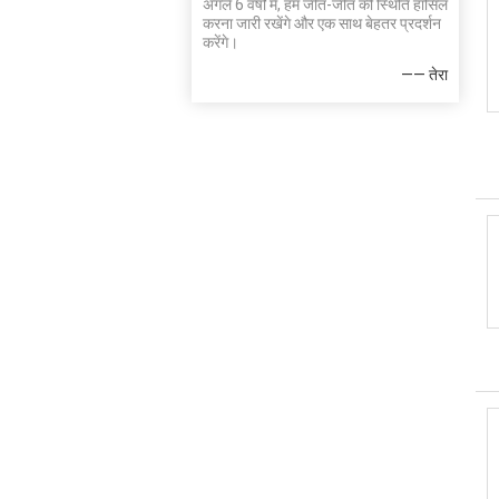
अगले 6 वर्षों में, हम जीत-जीत की स्थिति हासिल
करना जारी रखेंगे और एक साथ बेहतर प्रदर्शन
करेंगे।
—— तेरा