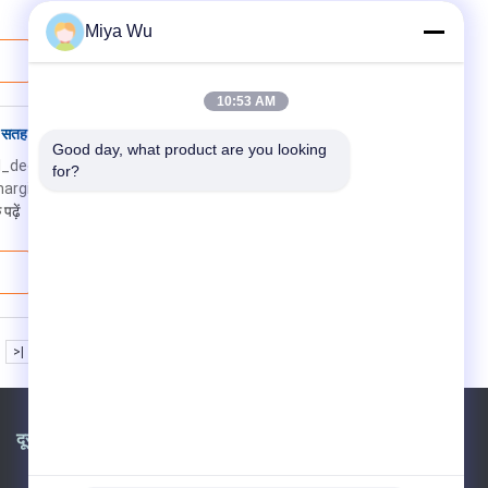
Miya Wu
10:53 AM
सतह हैंडलिंग
Good day, what product are you looking 
etail_decorate_root .magic-
for?
argin-top:0;margin-bottom:0;margin-left:
ढ़ें
>|
दूरभाष:
86-020-86371031