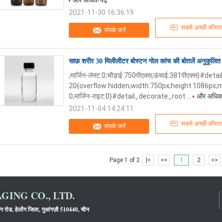
और अधिक पढ़ें
2021-11-30 16:36:19
सबसे अच्छी कीमत
संपर्क करें
साफ़ शरीर 30 मिलीलीटर बोस्टन गोल कांच की बोतलें अनुकूलित 
;मार्जिन-लेफ्ट:0;चौड़ाई:750पीएक्स;ऊंचाई:381पीएक्स}#d
20{overflow:hidden;width:750px;height:1086px;m
0;मार्जिन-राइट:0}#detail_decorate_root ...
और अधिक प
2021-11-04 14:24:11
सबसे अच्छी कीमत
संपर्क करें
Page 1 of 2
|<
<<
1
2
>>
ING CO., LTD.
ंग रोड, हेलोंग जिला, गुआंगज़ौ 510440, चीन