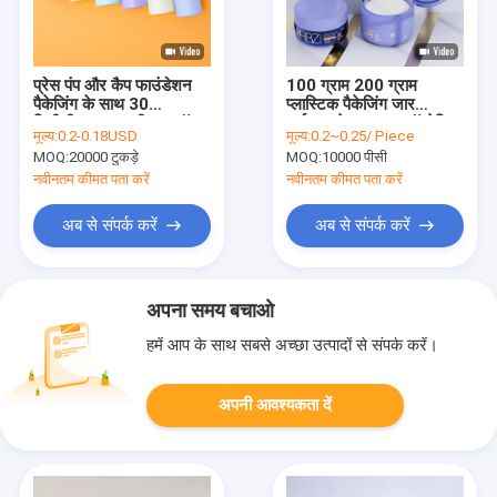
प्रेस पंप और कैप फाउंडेशन
100 ग्राम 200 ग्राम
पैकेजिंग के साथ 30
प्लास्टिक पैकेजिंग जार
मिलीलीटर ग्लास सीरम ड्रॉपर
पर्यावरण के अनुकूल कॉस्मेटिक
मूल्य:
0.2-0.18USD
मूल्य:
0.2~0.25/ Piece
बोतलें
प्लास्टिक जार ढक्कन के साथ
MOQ:
20000 टुकड़े
MOQ:
10000 पीसी
नवीनतम कीमत पता करें
नवीनतम कीमत पता करें
अब से संपर्क करें
अब से संपर्क करें
अपना समय बचाओ
हमें आप के साथ सबसे अच्छा उत्पादों से संपर्क करें।
अपनी आवश्यकता दें