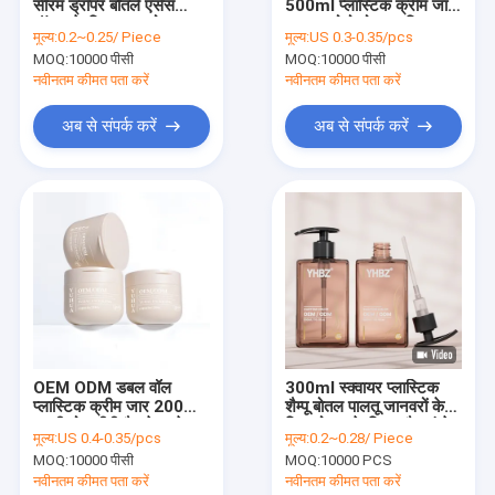
सीरम ड्रॉपर बोतलें एसेंस
500ml प्लास्टिक क्रीम जार
कारखाने का दौरा
ऑयल के लिए ग्लास बोतल
कस्टम लोगो गोल प्लास्टिक
मूल्य:
0.2~0.25/ Piece
मूल्य:
US 0.3-0.35/pcs
पैकेजिंग जार शरीर स्क्रब के
MOQ:
10000 पीसी
MOQ:
10000 पीसी
लिए
गुणवत्ता नियंत्रण
नवीनतम कीमत पता करें
नवीनतम कीमत पता करें
हमसे संपर्क करें
अब से संपर्क करें
अब से संपर्क करें
समाचार
उद्धरण मांगें
प्लास्टिक पैकेजिंग की बोतलें
प्लास्टिक पैकेजिंग जार
OEM ODM डबल वॉल
300ml स्क्वायर प्लास्टिक
प्लास्टिक क्रीम जार 200ml
शैम्पू बोतल पालतू जानवरों के
प्लास्टिक फोम की बोतल
खाली गोल पीपी मैट हेयर केयर
लिए लोशन के लिए फ्लैट कंधे
मूल्य:
US 0.4-0.35/pcs
मूल्य:
0.2~0.28/ Piece
मास्क कंटेनर जार
पंप बोतल
प्लास्टिक लोशन की बोतल
MOQ:
10000 पीसी
MOQ:
10000 PCS
नवीनतम कीमत पता करें
नवीनतम कीमत पता करें