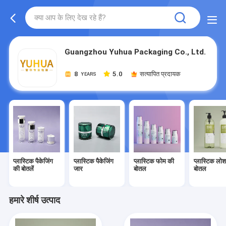
Guangzhou Yuhua Packaging Co., Ltd.
8
5.0
सत्यापित प्रदायक
YEARS
प्लास्टिक पैकेजिंग
प्लास्टिक पैकेजिंग
प्लास्टिक फोम की
प्लास्टिक लो
की बोतलें
जार
बोतल
बोतल
हमारे शीर्ष उत्पाद