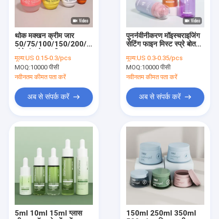
थोक मक्खन क्रीम जार
पुनर्नवीनीकरण मॉइस्चराइजिंग
50/75/100/150/200/300/500g
सेटिंग फाइन मिस्ट स्प्रे बोतल
चौड़े मुंह गोल शरीर स्क्रब
80ml 100ml 120ml
मूल्य:
US 0.15-0.3/pcs
मूल्य:
US 0.3-0.35/pcs
कंटेनर
150ml कॉस्मेटिक स्प्रे बोतल
MOQ:
10000 पीसी
MOQ:
10000 पीसी
नवीनतम कीमत पता करें
नवीनतम कीमत पता करें
अब से संपर्क करें
अब से संपर्क करें
घर
उत्पाद
हमारे बारे में
5ml 10ml 15ml ग्लास
150ml 250ml 350ml