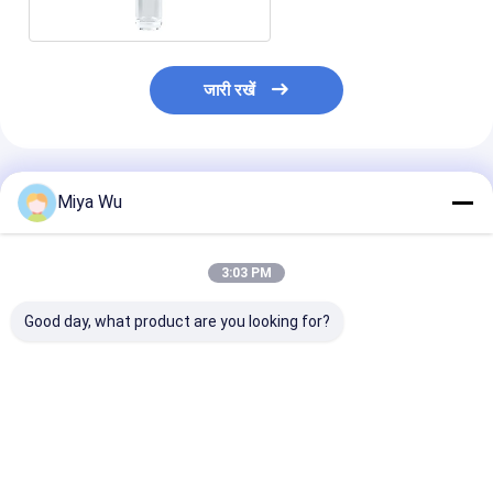
जारी रखें
अनुशंसित उत्पाद
Miya Wu
3:03 PM
Good day, what product are you looking for?
ओईएम स्वीकार्य तेल सीरम
लोगो कस्टम गोल सीरम तेल
ग्लास ऑयल ड्रॉपर 
बोतल के साथ बांस ड्रॉपर
की बोतल टिकाऊ लीक प्रूफ
बोतल लोगो कस्टम च
सोने का टुकड़ा आवश्यक तेल
डिजाइन आवश्यक तेलों के लिए
कंटेनर आवश्यक तेलो
के लिए अनुकूलन योग्य
उपयुक्त त्वचा देखभाल और
और कॉस्मेटिक अनुप्र
पैकेजिंग कॉस्मेटिक त्वचा
कॉस्मेटिक पैकेजिंग
लिए डिज़ाइन किया ग
सबसे अच्छी कीमत
सबसे अच्छी कीमत
सबसे अच्छी 
देखभाल