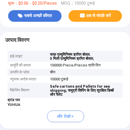
मूल्य：$0.06 - $0.20/Pieces
MOQ：10000 टुकड़े
सबसे अच्छी कीमत
अब से संपर्क करें
उत्पाद विवरण
,
साफ़ एल्युमिनियम ड्रॉपर बोतल
हाई लाइट
5 मिली एल्युमिनियम ड्रॉपर बोतल;
आपूर्ति की क्षमता
100000 Piece/Pieces प्रति दिन
उत्पत्ति के प्लेस
चीन
न्यूनतम आदेश मात्रा
10000 टुकड़े
Safe cartons and Pallets for sea
पैकेजिंग विवरण
shipping;
समुद्री शिपिंग के लिए सुरक्षित डिब्बों
और पैलेट
ब्रांड नाम
YUHUA
और देखो