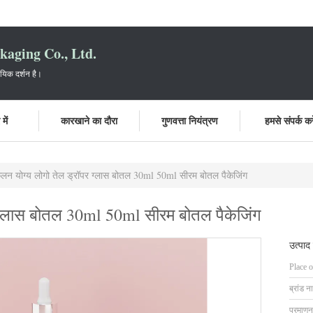
aging Co., Ltd.
ायिक दर्शन है।
में
कारखाने का दौरा
गुणवत्ता नियंत्रण
हमसे संपर्क करे
ूलन योग्य लोगो तेल ड्रॉपर ग्लास बोतल 30ml 50ml सीरम बोतल पैकेजिंग
 ग्लास बोतल 30ml 50ml सीरम बोतल पैकेजिंग
उत्पाद
Place o
ब्रांड न
प्रमाणन