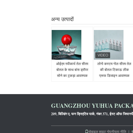
अन्य उत्पादों
ओईएम स्वीकार्य तेल सीरम
लोगो कस्टम गोल सीरम तेल
बोतल के साथ बांस ड्रॉपर
की बोतल टिकाऊ लीक
सोने का टुकड़ा आवश्यक
प्रूफ डिजाइन आवश्यक
तेल के लिए अनुकूलन योग्य
तेलों के लिए उपयुक्त त्वचा
पैकेजिंग कॉस्मेटिक त्वचा
देखभाल और कॉस्मेटिक
देखभाल
पैकेजिंग
GUANGZHOU YUHUA PACKAG
209, बिल्डिंग ए, फन क्रिएटिव पार्क, नंबर 371, ईस्ट ऑफ जियानपे
मोबाइल साइट
गोपनीयता नीति
｜ चीन