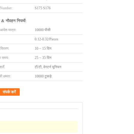
 Number:
S175 S176
 & नौवहन नियमों:
 आदेश मात्रा:
10000 पीसी
0.12-0.32/Pieces
ग विवरण:
10 ~ 15 दिन
के समय:
25 ~ 35 दिन
्तें:
टी/टी, वेस्टर्न यूनियन
की क्षमता:
10000 टुकड़े
संपर्क करें