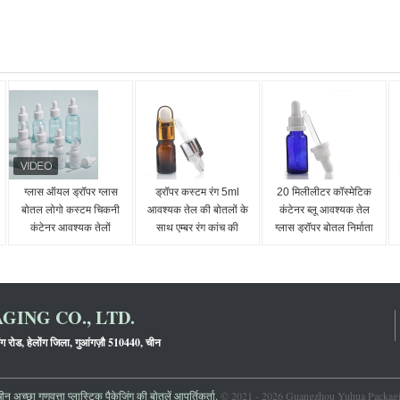
ग्लास ऑयल ड्रॉपर ग्लास
ड्रॉपर कस्टम रंग 5ml
20 मिलीलीटर कॉस्मेटिक
बोतल लोगो कस्टम चिकनी
आवश्यक तेल की बोतलों के
कंटेनर ब्लू आवश्यक तेल
कंटेनर आवश्यक तेलों
साथ एम्बर रंग कांच की
ग्लास ड्रॉपर बोतल निर्माता
सीरम और कॉस्मेटिक
बोतलें
अनुप्रयोगों के लिए डिज़ाइन
किया गया
ING CO., LTD.
ंग रोड, हेलोंग जिला, गुआंगज़ौ 510440, चीन
 अच्छा गुणवत्ता प्लास्टिक पैकेजिंग की बोतलें आपूर्तिकर्ता.
© 2021 - 2026 Guangzhou Yuhua Packaging