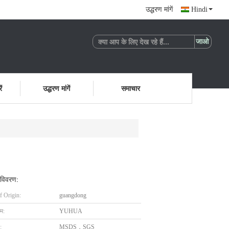
उद्धरण मांगें
Hindi
ं
उद्धरण मांगें
समाचार
 विवरण:
f Origin:
guangdong
ाम:
YUHUA
:
MSDS，SGS