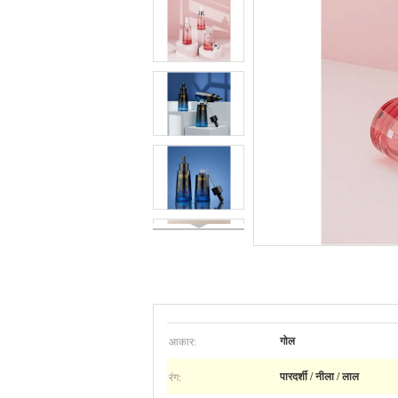
आकार:
गोल
रंग:
पारदर्शी / नीला / लाल