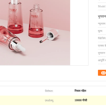
Model
भुगतान
न्यूनतम
मूल्य:
पैकेजिं
प्रसव 
भुगतान शर
आपूर्ति 
विशेषता:
रिसाव रहित
एमओक्यू:
10000 पीसी