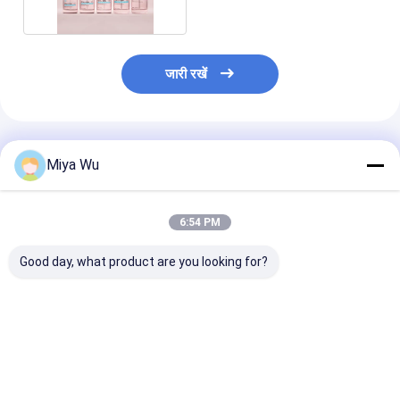
जारी रखें
अनुशंसित उत्पाद
Miya Wu
6:54 PM
Good day, what product are you looking for?
बॉडी लोशन स्प्रे कैप
पंप एक्सेसरी वाले ग्लास लोशन
फाउंडेशन ग्लास लो
कॉस्मेटिक बोतल सेट
ग्लास बोतलें, मजबूत ग्लास
बोतल
मॉइस्चराइजिंग लोशन सीरम
बोतल सामग्री त्वचा देखभाल
तेल फेस टोनर पैकेजिंग
और सौंदर्य लोशन के लिए
समाधान के लिए आदर्श
डिज़ाइन की गई
सबसे अच्छी कीमत
सबसे अच्छी कीमत
सबसे अच्छी 