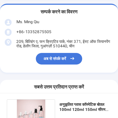
सम्पर्क करने का विवरण
Ms. Ming Qiu
+86-13352875505
209, बिल्डिंग ए, फन क्रिएटिव पार्क, नंबर 371, ईस्ट ऑफ जियानपेंग
रोड, हेलोंग जिला, गुआंगज़ौ 510440, चीन
अब से संपर्क करें
सबसे उत्तम प्रतिदान प्राप्त करें
अनुकूलित ग्लास कॉस्मेटिक बोतल
100ml 120ml 150ml सीरम
लोशन पंप बोतल