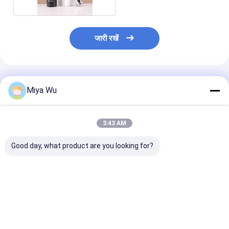
जारी रखें
अनुशंसित उत्पाद
Miya Wu
3:43 AM
Good day, what product are you looking for?
ओईएम स्वीकार्य तेल सीरम
स्लिवर ड्रॉपर सीरम ड्रॉपर
सीरम ड्रिपर बोतलें
बोतल के साथ बांस ड्रॉपर
बोतलें अनुकूलित कैप सीलिंग
ग्लास कंटेनर आवश्यक
सोने का टुकड़ा आवश्यक तेल
प्रकार कैप पैकेजिंग विकल्प
लिए आदर्श सीरम औ
के लिए अनुकूलन योग्य
कॉस्मेटिक त्वचा देखभाल और
कॉस्मेटिक तरल पदार्
पैकेजिंग कॉस्मेटिक त्वचा
आवश्यक तेलों के लिए
पैकेजिंग समाधान
सबसे अच्छी कीमत
सबसे अच्छी कीमत
सबसे अच्छी 
देखभाल