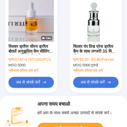
स्लिवर ड्रॉपर सीरम ड्रॉपर
सिल्वर पंप लिड प्रेस ड्रॉपर
बोतलें अनुकूलित कैप सीलिंग
कैप के साथ लग्जरी 35 मिली
प्रकार कैप पैकेजिंग विकल्प
सीरम ड्रॉपर बॉटल
मूल्य:
0.147-0.157 USD/PCS
मूल्य:
$0.20 - $0.40/Pieces
कॉस्मेटिक त्वचा देखभाल और
MOQ:
5000
MOQ:
5000 टुकड़े
आवश्यक तेलों के लिए
नवीनतम कीमत पता करें
नवीनतम कीमत पता करें
अब से संपर्क करें
अब से संपर्क करें
अपना समय बचाओ
हमें आप के साथ सबसे अच्छा उत्पादों से संपर्क करें।