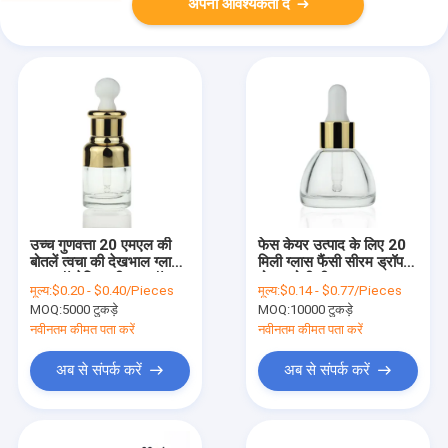
अपनी आवश्यकता दें
उच्च गुणवत्ता 20 एमएल की
फेस केयर उत्पाद के लिए 20
बोतलें त्वचा की देखभाल ग्लास
मिली ग्लास फैंसी सीरम ड्रॉपर
सार कॉस्मेटिक सीरम ड्रॉपर
बोतल मोटी दीवार:
मूल्य:
$0.20 - $0.40/Pieces
मूल्य:
$0.14 - $0.77/Pieces
बोतल गोल्ड कैप आवश्यक तेल
MOQ:
5000 टुकड़े
MOQ:
10000 टुकड़े
की बोतल S032
नवीनतम कीमत पता करें
नवीनतम कीमत पता करें
अब से संपर्क करें
अब से संपर्क करें