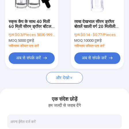
कारखाने का दौरा
गुणवत्ता नियंत्रण
स्क्रू कैप के साथ 40 मिली
त्वचा देखभाल सीरम ड्रॉपर
60 मिली सीरम ड्रॉपर बॉटल
बोतलें खाली वर्ग 20 मिलीलीटर
हमसे संपर्क करें
ग्लास क्लियर सीरम बॉटल
साफ़ रंग
मूल्य:
$0.3/Pieces 5000-9999 Pieces
मूल्य:
$0.14 - $0.77/Pieces
MOQ:
5000 टुकड़े
MOQ:
10000 टुकड़े
समाचार
नवीनतम कीमत पता करें
नवीनतम कीमत पता करें
उद्धरण मांगें
अब से संपर्क करें
अब से संपर्क करें
और देखो
प्लास्टिक पैकेजिंग की बोतलें
प्लास्टिक पैकेजिंग जार
एक संदेश छोड़ें
हम जल्दी से जवाब देंगे
प्लास्टिक फोम की बोतल
प्लास्टिक लोशन की बोतल