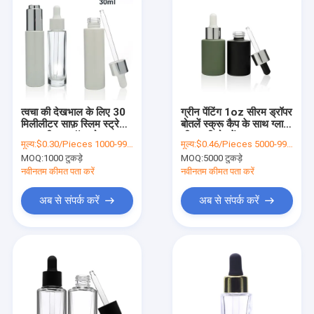
त्वचा की देखभाल के लिए 30
ग्रीन पेंटिंग 1oz सीरम ड्रॉपर
मिलीलीटर साफ़ स्लिम स्ट्रेट
बोतलें स्क्रू कैप के साथ ग्लास
ग्लास सीरम ड्रॉपर बोतल
सीरम की बोतलें
मूल्य:
$0.30/Pieces 1000-9999 Pieces
मूल्य:
$0.46/Pieces 5000-9999 Pieces
आवश्यक तेल मुहरबंद बोतलें
MOQ:
1000 टुकड़े
MOQ:
5000 टुकड़े
नवीनतम कीमत पता करें
नवीनतम कीमत पता करें
अब से संपर्क करें
अब से संपर्क करें
घर
उत्पाद
हमारे बारे में