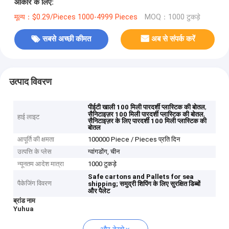
आकार के लिए:
मूल्य：$0.29/Pieces 1000-4999 Pieces
MOQ：1000 टुकड़े
सबसे अच्छी कीमत
अब से संपर्क करें
उत्पाद विवरण
,
पीईटी खाली 100 मिली पारदर्शी प्लास्टिक की बोतल
,
सैनिटाइज़र 100 मिली पारदर्शी प्लास्टिक की बोतल
हाई लाइट
सैनिटाइज़र के लिए पारदर्शी 100 मिली प्लास्टिक की
बोतल
आपूर्ति की क्षमता
100000 Piece / Pieces प्रति दिन
उत्पत्ति के प्लेस
ग्वांगडोंग, चीन
न्यूनतम आदेश मात्रा
1000 टुकड़े
Safe cartons and Pallets for sea
पैकेजिंग विवरण
shipping;
समुद्री शिपिंग के लिए सुरक्षित डिब्बों
और पैलेट
ब्रांड नाम
Yuhua