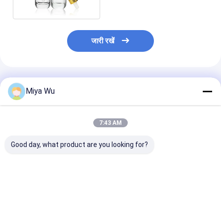
जारी रखें
अनुशंसित उत्पाद
Miya Wu
7:43 AM
Good day, what product are you looking for?
ओईएम स्वीकार्य तेल सीरम
स्लिवर ड्रॉपर सीरम ड्रॉपर
सीरम ड्रिपर बोतलें
बोतल के साथ बांस ड्रॉपर
बोतलें अनुकूलित कैप सीलिंग
ग्लास कंटेनर आवश्यक
सोने का टुकड़ा आवश्यक तेल
प्रकार कैप पैकेजिंग विकल्प
लिए आदर्श सीरम औ
के लिए अनुकूलन योग्य
कॉस्मेटिक त्वचा देखभाल और
कॉस्मेटिक तरल पदार्
पैकेजिंग कॉस्मेटिक त्वचा
आवश्यक तेलों के लिए
पैकेजिंग समाधान
सबसे अच्छी कीमत
सबसे अच्छी कीमत
सबसे अच्छी 
देखभाल