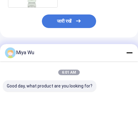
जारी रखें
अनुशंसित उत्पाद
Miya Wu
6:01 AM
Good day, what product are you looking for?
ओईएम स्वीकार्य तेल सीरम
स्लिवर ड्रॉपर सीरम ड्रॉपर
सीरम ड्रिपर बोतलें
बोतल के साथ बांस ड्रॉपर
बोतलें अनुकूलित कैप सीलिंग
ग्लास कंटेनर आवश्यक
सोने का टुकड़ा आवश्यक तेल
प्रकार कैप पैकेजिंग विकल्प
लिए आदर्श सीरम औ
के लिए अनुकूलन योग्य
कॉस्मेटिक त्वचा देखभाल और
कॉस्मेटिक तरल पदार्
पैकेजिंग कॉस्मेटिक त्वचा
आवश्यक तेलों के लिए
पैकेजिंग समाधान
सबसे अच्छी कीमत
सबसे अच्छी कीमत
सबसे अच्छी 
देखभाल