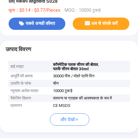
लिए मेकअप आपूर्तिकर्ता S028
मूल्य：$0.14 - $0.77/Pieces
MOQ：10000 टुकड़े
सबसे अच्छी कीमत
अब से संपर्क करें
उत्पाद विवरण
,
कॉस्मेटिक पलक सीरम की बोतल
हाई लाइट
पलकें सीरम बोतल 30ml
आपूर्ति की क्षमता
30000 पीस / मोहरे प्रति दिन
उत्पत्ति के प्लेस
चीन
न्यूनतम आदेश मात्रा
10000 टुकड़े
पैकेजिंग विवरण
सामान्य या ग्राहक की आवश्यकता के रूप में
प्रमाणन
CE MSDS
और देखो