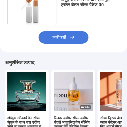
ड्रॉपर बोतल सीरम पैकेज 30
मिलीलीटर ग्लास बोतल कंटेनर
जारी रखें
अनुशंसित उत्पाद
ओईएम स्वीकार्य तेल सीरम
स्लिवर ड्रॉपर सीरम ड्रॉपर
सीरम ड्रिपर बोतलें
बोतल के साथ बांस ड्रॉपर
बोतलें अनुकूलित कैप सीलिंग
ग्लास कंटेनर आवश्यक
सोने का टुकड़ा आवश्यक तेल
प्रकार कैप पैकेजिंग विकल्प
लिए आदर्श सीरम औ