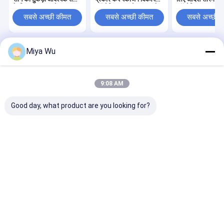
के लिए अनुकूलन योग्य
कॉस्मेटिक त्वचा देखभाल और
कॉस्मेटिक तरल पदार्
पैकेजिंग कॉस्मेटिक त्वचा
आवश्यक तेलों के लिए
पैकेजिंग समाधान
सबसे अच्छी कीमत
सबसे अच्छी कीमत
सबसे अच्छी 
देखभाल
Miya Wu
होम
हमारे बारे में
हमसे संपर्क करें
Desktop Site
साइटमैप
गोपनीयता नीति
गुणवत्ता
प्लास्टिक पैकेजिंग की बोतलें
चीन का कारखाना.Copyright © 2026
9:08 AM
Guangzhou Yuhua Packaging Co., Ltd.. All Rights Reserved.
Good day, what product are you looking for?
घर
उत्पाद
हमारे बारे में