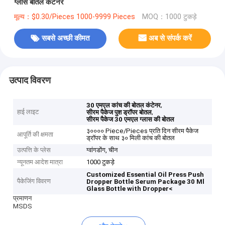
ग्लास बोतल कंटेनर
मूल्य：$0.30/Pieces 1000-9999 Pieces
MOQ：1000 टुकड़े
सबसे अच्छी कीमत
अब से संपर्क करें
उत्पाद विवरण
,
30 एमएल कांच की बोतल कंटेनर
हाई लाइट
,
सीरम पैकेज पुश ड्रॉपर बोतल
सीरम पैकेज 30 एमएल ग्लास की बोतल
३०००० Piece/Pieces प्रति दिन सीरम पैकेज
आपूर्ति की क्षमता
ड्रॉपर के साथ ३० मिली कांच की बोतल
उत्पत्ति के प्लेस
ग्वांगडोंग, चीन
न्यूनतम आदेश मात्रा
1000 टुकड़े
Customized Essential Oil Press Push
पैकेजिंग विवरण
Dropper Bottle Serum Package 30 Ml
Glass Bottle with Dropper<
प्रमाणन
MSDS