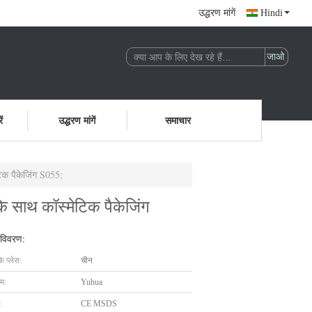
उद्धरण मांगें
Hindi
ं
उद्धरण मांगें
समाचार
िक पैकेजिंग S055;
 साथ कॉस्मेटिक पैकेजिंग
 विवरण:
के प्लेस:
चीन
ाम:
Yuhua
:
CE MSDS