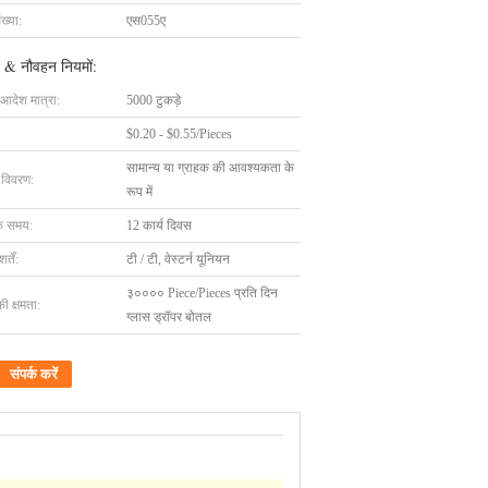
ख्या:
एस055ए
 & नौवहन नियमों:
 आदेश मात्रा:
5000 टुकड़े
$0.20 - $0.55/Pieces
सामान्य या ग्राहक की आवश्यकता के
ग विवरण:
रूप में
के समय:
12 कार्य दिवस
्तें:
टी / टी, वेस्टर्न यूनियन
३०००० Piece/Pieces प्रति दिन
की क्षमता:
ग्लास ड्रॉपर बोतल
संपर्क करें