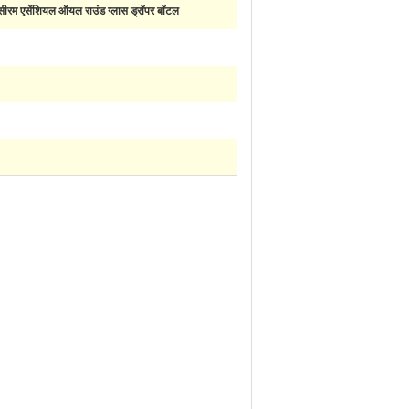
सीरम एसेंशियल ऑयल राउंड ग्लास ड्रॉपर बॉटल