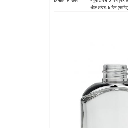
डिलीवरी का समय
नमूना आदेश: 3 दिन (स्टॉक
थोक आदेश: 5 दिन (स्टॉक