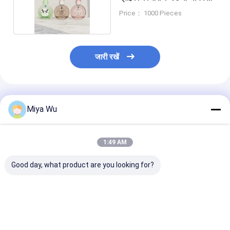
वर्षों का अनुभव
Price： 1000 Pieces
जारी रखें
अनुशंसित उत्पाद
Miya Wu
1:49 AM
Good day, what product are you looking for?
30 मिलीलीटर / 1 औंस
गोल ग्लास क्रीम लोशन बोतलें
तरल नींव बोतलें ग्ला
खाली रेड ग्रेडिएंट ग्लास
30ml अनुकूलित लोगो
कॉस्मेटिक पैकेजिंग 
कॉस्मेटिक सीरम बोतल गोल
मिलीलीटर क्षमता अन
बॉल कैप के साथ, कस्टम रंग
मुद्रण और टिकाऊ 