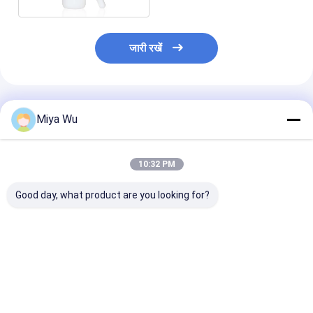
जारी रखें
अनुशंसित उत्पाद
Miya Wu
10:32 PM
Good day, what product are you looking for?
कस्टम खाली 100 मिलीलीटर
खाली सफेद सिरेमिक बोस्टन
अर्ध अपारदर्शी सफे
120 मिलीलीटर 200
कांच की बोतल कॉस्मेटिक
मिलीलीटर ओपल कां
मिलीलीटर ओपल कांच की
पैकेजिंग
बोतल लोशन पंप बोत
बोतल सफेद चीनी मिट्टी के
बरतन गोल आकार:
सबसे अच्छी कीमत
सबसे अच्छी कीमत
सबसे अच्छी 