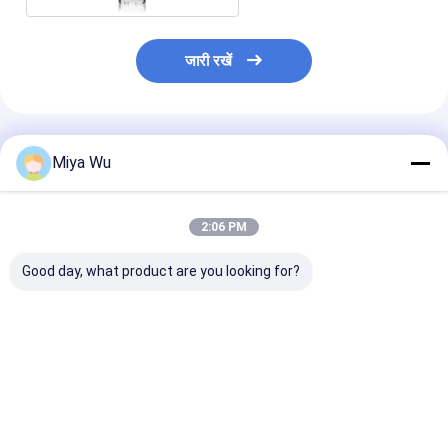
जारी रखें
अनुशंसित उत्पाद
Miya Wu
2:06 PM
Good day, what product are you looking for?
30 मिलीलीटर / 1 औंस
गोल ग्लास क्रीम लोशन बोतलें
तरल नींव बोतलें ग्ला
खाली रेड ग्रेडिएंट ग्लास
30ml अनुकूलित लोगो
कॉस्मेटिक पैकेजिंग 
कॉस्मेटिक सीरम बोतल गोल
मिलीलीटर क्षमता अन
बॉल कैप के साथ, कस्टम रंग
मुद्रण और टिकाऊ 
OEM ODM स्किनकेयर
डिजाइन के साथ
सबसे अच्छी कीमत
सबसे अच्छी कीमत
सबसे अच्छी 
लोशन आवश्यक तेल के लिए
पैकेजिंग