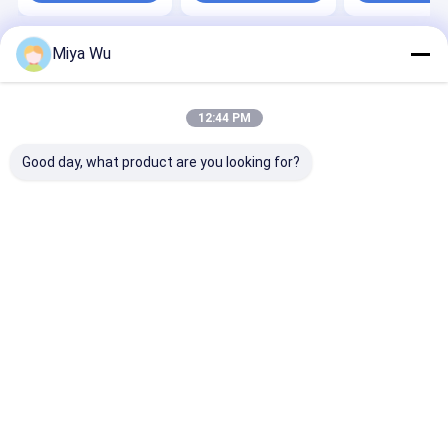
Miya Wu
होम
हमारे बारे में
हमसे संपर्क करें
Desktop Site
साइटमैप
गोपनीयता नीति
गुणवत्ता
प्लास्टिक पैकेजिंग की बोतलें
चीन का कारखाना.Copyright © 2026
12:44 PM
Guangzhou Yuhua Packaging Co., Ltd.. All Rights Reserved.
Good day, what product are you looking for?
घर
उत्पाद
हमारे बारे में