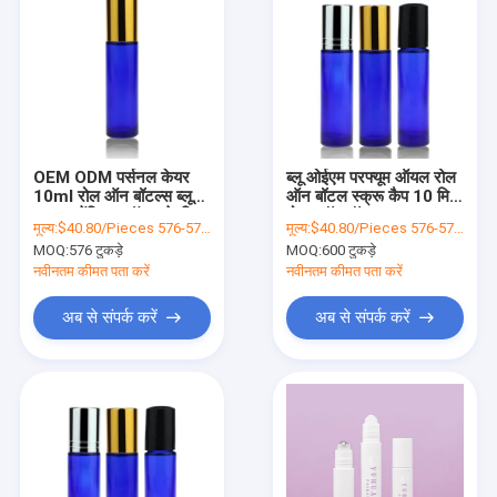
OEM ODM पर्सनल केयर
ब्लू ओईएम परफ्यूम ऑयल रोल
10ml रोल ऑन बॉटल्स ब्लू
ऑन बॉटल स्क्रू कैप 10 मिली
ग्लास एसेंशियल ऑयल के लिए
रोलर बॉल बॉटल
मूल्य:
$40.80/Pieces 576-5759 Pieces
मूल्य:
$40.80/Pieces 576-5759 Pieces
MOQ:
576 टुकड़े
MOQ:
600 टुकड़े
नवीनतम कीमत पता करें
नवीनतम कीमत पता करें
अब से संपर्क करें
अब से संपर्क करें
घर
उत्पाद
हमारे बारे में