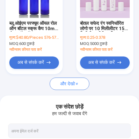
कारखाने का दौरा
गुणवत्ता नियंत्रण
ब्लू ओईएम परफ्यूम ऑयल रोल
बोतल सफेद रंग स्वनिर्धारित
ऑन बॉटल स्क्रू कैप 10ml
लोगो पर 10 मिलीलीटर 15
हमसे संपर्क करें
रोलर बॉल बॉटल
मिलीलीटर पीपी प्लास्टिक रोल:
मूल्य:
$40.80/Pieces 576-5759 Pieces
मूल्य:
0.25-0.378
MOQ:
600 टुकड़े
MOQ:
5000 टुकड़े
समाचार
नवीनतम कीमत पता करें
नवीनतम कीमत पता करें
उद्धरण मांगें
अब से संपर्क करें
अब से संपर्क करें
और देखो
प्लास्टिक पैकेजिंग की बोतलें
प्लास्टिक पैकेजिंग जार
एक संदेश छोड़ें
हम जल्दी से जवाब देंगे
प्लास्टिक फोम की बोतल
प्लास्टिक लोशन की बोतल