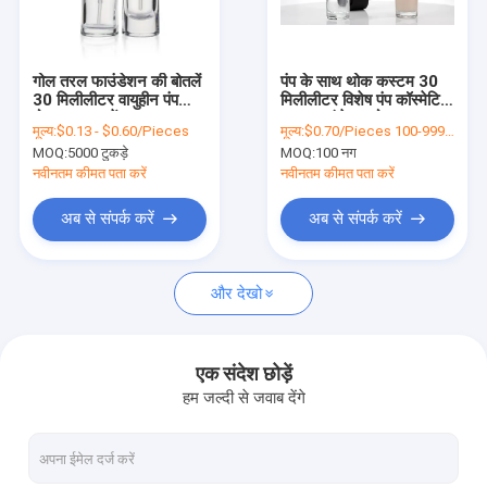
कारखाने का दौरा
गुणवत्ता नियंत्रण
गोल तरल फाउंडेशन की बोतलें
पंप के साथ थोक कस्टम 30
30 मिलीलीटर वायुहीन पंप
मिलीलीटर विशेष पंप कॉस्मेटिक
हमसे संपर्क करें
बोतल साफ़ करें
तरल फाउंडेशन बोतल
मूल्य:
$0.13 - $0.60/Pieces
मूल्य:
$0.70/Pieces 100-9999 Pieces
MOQ:
5000 टुकड़े
MOQ:
100 नग
समाचार
नवीनतम कीमत पता करें
नवीनतम कीमत पता करें
उद्धरण मांगें
अब से संपर्क करें
अब से संपर्क करें
और देखो
प्लास्टिक पैकेजिंग की बोतलें
प्लास्टिक पैकेजिंग जार
एक संदेश छोड़ें
हम जल्दी से जवाब देंगे
प्लास्टिक फोम की बोतल
प्लास्टिक लोशन की बोतल